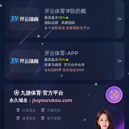
高级质量研究
液相操作员
招贤纳士
口服固体制剂高级
投递简历
XINGKONG SPORT
CONTACT
US
地址：哈尔滨市利民开发区宝安路99号
邮编：150025
电话：0451-58774176
手机
：
13895837036
联系人：田辉