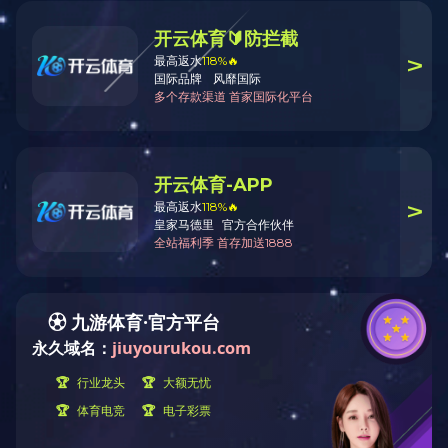
公司新闻
行业新闻
XINGKONG SPORT
CONTACT
US
地址：哈尔滨市利民开发区宝安路99号
邮编：150025
电话：0451-58774176
手机
：
13895837036
哈尔滨吉象隆生
联系人：田辉