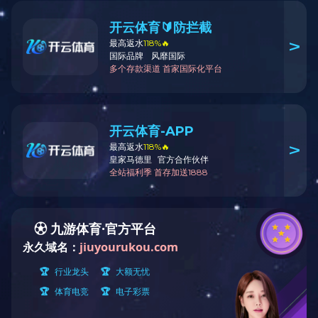
公司新闻
行业新闻
2025-08-19
字体：
大
中
XINGKONG SPORT
CONTACT
US
地址：哈尔滨市利民开发区宝安路99号
邮编：150025
电话：0451-58774176
手机
：
13895837036
联系人：田辉